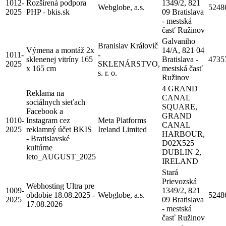
1012-
Rozšírená podpora
1349/2, 821
Webglobe, a.s.
5248
2025
PHP - bkis.sk
09 Bratislava
- mestská
časť Ružinov
Galvaniho
Branislav Královič
Výmena a montáž 2x
14/A, 821 04
1011-
-
sklenenej vitríny 165
Bratislava -
4735
2025
SKLENÁRSTVO,
x 165 cm
mestská časť
s. r. o.
Ružinov
4 GRAND
Reklama na
CANAL
sociálnych sieťach
SQUARE,
Facebook a
GRAND
1010-
Instagram cez
Meta Platforms
CANAL
2025
reklamný účet BKIS
Ireland Limited
HARBOUR,
- Bratislavské
D02X525
kultúrne
DUBLIN 2,
leto_AUGUST_2025
IRELAND
Stará
Prievozská
Webhosting Ultra pre
1009-
1349/2, 821
obdobie 18.08.2025 -
Webglobe, a.s.
5248
2025
09 Bratislava
17.08.2026
- mestská
časť Ružinov