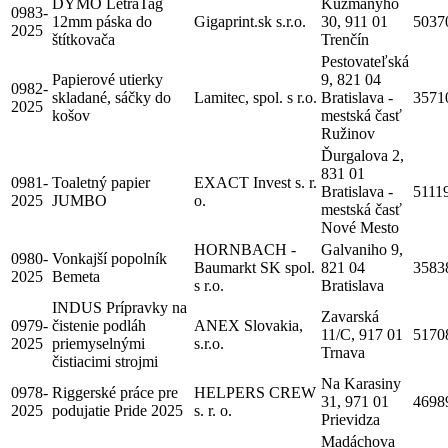
DYMO LetraTag
Kuzmányho
0983-
12mm páska do
Gigaprint.sk s.r.o.
30, 911 01
5037
2025
štítkovača
Trenčín
Pestovateľská
Papierové utierky
9, 821 04
0982-
skladané, sáčky do
Lamitec, spol. s r.o.
Bratislava -
3571
2025
košov
mestská časť
Ružinov
Ďurgalova 2,
831 01
0981-
Toaletný papier
EXACT Invest s. r.
Bratislava -
5111
2025
JUMBO
o.
mestská časť
Nové Mesto
HORNBACH -
Galvaniho 9,
0980-
Vonkajší popolník
Baumarkt SK spol.
821 04
3583
2025
Bemeta
s r.o.
Bratislava
INDUS Prípravky na
Zavarská
0979-
čistenie podláh
ANEX Slovakia,
11/C, 917 01
5170
2025
priemyselnými
s.r.o.
Trnava
čistiacimi strojmi
Na Karasiny
0978-
Riggerské práce pre
HELPERS CREW
31, 971 01
4698
2025
podujatie Pride 2025
s. r. o.
Prievidza
Madáchova