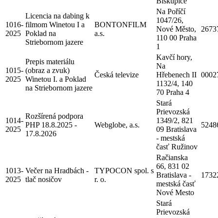
Biskupice
Na Poříčí
Licencia na dabing k
1047/26,
1016-
filmom Winetou I a
BONTONFILM
Nové Město,
2673
2025
Poklad na
a.s.
110 00 Praha
Striebornom jazere
1
Kavčí hory,
Prepis materiálu
Na
1015-
(obraz a zvuk)
Česká televize
Hřebenech II
0002
2025
Winetou I. a Poklad
1132/4, 140
na Striebornom jazere
70 Praha 4
Stará
Prievozská
Rozšírená podpora
1014-
1349/2, 821
PHP 18.8.2025 -
Webglobe, a.s.
5248
2025
09 Bratislava
17.8.2026
- mestská
časť Ružinov
Račianska
66, 831 02
1013-
Večer na Hradbách -
TYPOCON spol. s
Bratislava -
1732
2025
tlač nosičov
r. o.
mestská časť
Nové Mesto
Stará
Prievozská