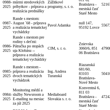
0988-
múrmi stredovekých
Zážitkové
Bratislava -
5216
2025
príbytkov - príprava a
programy, s. r. o.
mestská časť
realizácia prednášky
Staré Mesto
Rande s mestom:
0987-
August ´68 - príprava
null 147,
Pavol Adamka
5567
2025
a realizácia tematickej
95192 Lovce
vychádzky
Rande s mestom pre
rodiny s deťmi:
Znievska
0986-
Pátračka po stopách
CIM, s. r. o.
3060/6, 851
4790
2025
uja Klobásu --
06 Bratislava
príprava a realizácia
tematickej vychádzky
Riazanská
Rande s mestom -
681/60,
0985-
príprava a realizácia
Ing. Andrea
83103
5041
2025
dvoch tematických
Turanská
Bratislava-
vychádzok
Nové Mesto
Konventná 6,
Monitoring médií a
811 03
0984-
služby Newsroom a
Mediaboard
Bratislava -
4724
2025
E-mailing na mesiac
Slovakia s. r. o.
mestská časť
za júl 2025
Staré Mesto