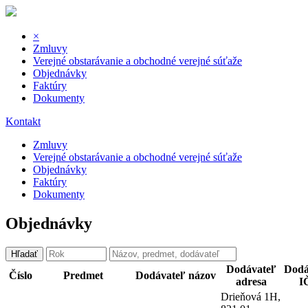
×
Zmluvy
Verejné obstarávanie a obchodné verejné súťaže
Objednávky
Faktúry
Dokumenty
Kontakt
Zmluvy
Verejné obstarávanie a obchodné verejné súťaže
Objednávky
Faktúry
Dokumenty
Objednávky
Hľadať
Dodávateľ
Dodá
Číslo
Predmet
Dodávateľ názov
adresa
I
Drieňová 1H,