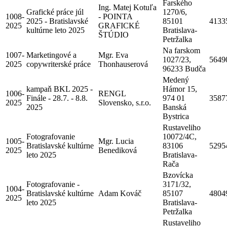
Farského
Ing. Matej Kotuľa
Grafické práce júl
1270/6,
1008-
- POINTA
2025 - Bratislavské
85101
4133
2025
GRAFICKÉ
kultúrne leto 2025
Bratislava-
ŠTÚDIO
Petržalka
Na farskom
1007-
Marketingové a
Mgr. Eva
1027/23,
5649
2025
copywriterské práce
Thonhauserová
96233 Budča
Medený
kampaň BKL 2025 -
Hámor 15,
1006-
RENGL
Finále - 28.7. - 8.8.
974 01
3587
2025
Slovensko, s.r.o.
2025
Banská
Bystrica
Rustaveliho
Fotografovanie
10072/4C,
1005-
Mgr. Lucia
Bratislavské kultúrne
83106
5295
2025
Benediková
leto 2025
Bratislava-
Rača
Bzovícka
Fotografovanie -
3171/32,
1004-
Bratislavské kultúrne
Adam Kováč
85107
4804
2025
leto 2025
Bratislava-
Petržalka
Rustaveliho