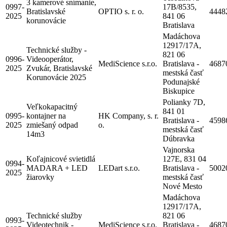
3 kamerové snímanie,
0997-
17B/8535,
Bratislavské
OPTIO s. r. o.
4448
2025
841 06
korunovácie
Bratislava
Madáchova
12917/17A,
Technické služby -
821 06
0996-
Videooperátor,
MediScience s.r.o.
Bratislava -
4687
2025
Zvukár, Bratislavské
mestská časť
Korunovácie 2025
Podunajské
Biskupice
Polianky 7D,
Veľkokapacitný
841 01
0995-
kontajner na
HK Company, s. r.
Bratislava -
4598
2025
zmiešaný odpad
o.
mestská časť
14m3
Dúbravka
Vajnorska
Koľajnicové svietidlá
127E, 831 04
0994-
MADARA + LED
LEDart s.r.o.
Bratislava -
5002
2025
žiarovky
mestská časť
Nové Mesto
Madáchova
12917/17A,
Technické služby
821 06
0993-
Videotechnik -
MediScience s.r.o.
Bratislava -
4687