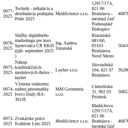
12917/17A,
Technik - inštalácia a
821 06
0977-
deinštalácia podujatia
MediScience s.r.o.
Bratislava -
4687
2025
Pride 2025
mestská časť
Podunajské
Biskupice
Služby digitálneho
Riazanská
marketingu pre kurz
681/60,
0976-
Ing. Andrea
Sprievodca CR BKIS
83103
5041
2025
Turanská
((júl- september 2025
Bratislava-
)
Nové Mesto
Nákup
Slovnaftská
0975-
konštrukčných
Layher s.r.o.
104, 821 07
3628
2025
modulových dielov -
Bratislava
layher
Výmena vnútornej
Cintorínska
0974-
zadnej pneumatiky
MM Geometria
31, 902 03
5082
2025
Iveco Daily BA-
s.r.o.
Pezinok
361JE
Madáchova
12917/17A,
821 06
0973-
Zvukárske práce
MediScience s.r.o.
Bratislava -
4687
2025
Kultúrne Leto 2025
mestská časť