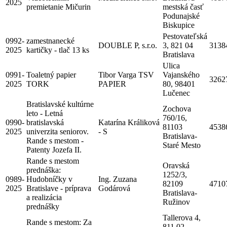
2025
premietanie Mičurin
mestská časť
Podunajské
Biskupice
Pestovateľská
0992-
zamestnanecké
DOUBLE P, s.r.o.
3, 821 04
3138
2025
kartičky - tlač 13 ks
Bratislava
Ulica
0991-
Toaletný papier
Tibor Varga TSV
Vajanského
3262
2025
TORK
PAPIER
80, 98401
Lučenec
Bratislavské kultúrne
Zochova
leto - Letná
760/16,
0990-
bratislavská
Katarína Králiková
81103
4538
2025
univerzita seniorov.
- S
Bratislava-
Rande s mestom -
Staré Mesto
Patenty Jozefa II.
Rande s mestom
Oravská
prednáška:
1252/3,
0989-
Hudobníčky v
Ing. Zuzana
82109
4710
2025
Bratislave - príprava
Godárová
Bratislava-
a realizácia
Ružinov
prednášky
Tallerova 4,
Rande s mestom: Za
811 02