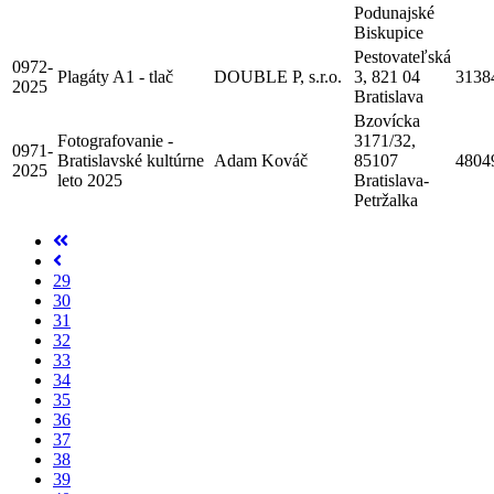
Podunajské
Biskupice
Pestovateľská
0972-
Plagáty A1 - tlač
DOUBLE P, s.r.o.
3, 821 04
3138
2025
Bratislava
Bzovícka
Fotografovanie -
3171/32,
0971-
Bratislavské kultúrne
Adam Kováč
85107
4804
2025
leto 2025
Bratislava-
Petržalka
29
30
31
32
33
34
35
36
37
38
39