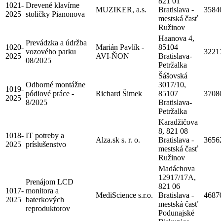
821 01
1021-
Drevené klavírne
MUZIKER, a.s.
Bratislava -
3584
2025
stoličky Pianonova
mestská časť
Ružinov
Haanova 4,
Prevádzka a údržba
1020-
Marián Pavlík -
85104
vozového parku
3221
2025
AVI-ŇON
Bratislava-
08/2025
Petržalka
Šášovská
Odborné montážne
3017/10,
1019-
pódiové práce -
Richard Šimek
85107
3708
2025
8/2025
Bratislava-
Petržalka
Karadžičova
8, 821 08
1018-
IT potreby a
Alza.sk s. r. o.
Bratislava -
3656
2025
príslušenstvo
mestská časť
Ružinov
Madáchova
12917/17A,
Prenájom LCD
821 06
1017-
monitora a
MediScience s.r.o.
Bratislava -
4687
2025
baterkových
mestská časť
reproduktorov
Podunajské