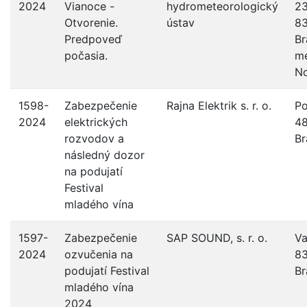
2024
Vianoce -
hydrometeorologický
23
Otvorenie.
ústav
83
Predpoveď
Br
počasia.
me
N
1598-
Zabezpečenie
Rajna Elektrik s. r. o.
Po
2024
elektrických
48
rozvodov a
Br
následný dozor
na podujatí
Festival
mladého vína
1597-
Zabezpečenie
SAP SOUND, s. r. o.
Va
2024
ozvučenia na
83
podujatí Festival
Br
mladého vína
2024