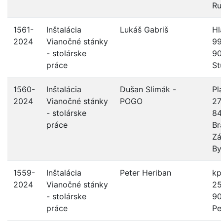
Ru
1561-
Inštalácia
Lukáš Gabriš
Hl
2024
Vianočné stánky
99
- stolárske
9
práce
St
1560-
Inštalácia
Dušan Slimák -
Pl
2024
Vianočné stánky
POGO
27
- stolárske
8
práce
Br
Zá
By
1559-
Inštalácia
Peter Heriban
kp
2024
Vianočné stánky
25
- stolárske
9
práce
Pe