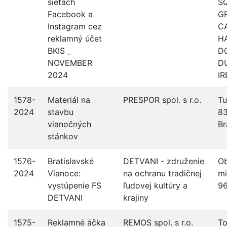
sieťach
S
Facebook a
G
Instagram cez
C
reklamný účet
H
BKIS _
D
NOVEMBER
DU
2024
I
1578-
Materiál na
PRESPOR spol. s r.o.
Tu
2024
stavbu
83
vianočných
Br
stánkov
1576-
Bratislavské
DETVANI - združenie
O
2024
Vianoce:
na ochranu tradičnej
mi
vystúpenie FS
ľudovej kultúry a
96
DETVANI
krajiny
1575-
Reklamné áčka
REMOS spol. s r.o.
T