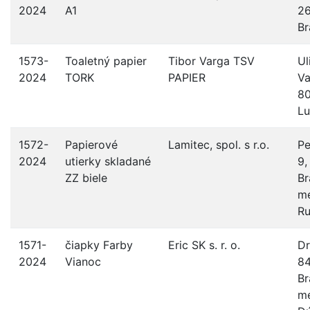
2024
A1
26
Br
1573-
Toaletný papier
Tibor Varga TSV
Ul
2024
TORK
PAPIER
Va
80
Lu
1572-
Papierové
Lamitec, spol. s r.o.
Pe
2024
utierky skladané
9,
ZZ biele
Br
me
Ru
1571-
čiapky Farby
Eric SK s. r. o.
Dr
2024
Vianoc
84
Br
me