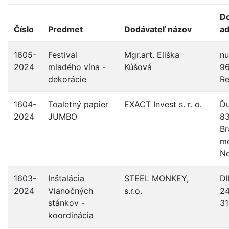
Do
Číslo
Predmet
Dodávateľ názov
ad
1605-
Festival
Mgr.art. Eliška
nu
2024
mladého vína -
Kúšová
9
dekorácie
Re
1604-
Toaletný papier
EXACT Invest s. r. o.
Ďu
2024
JUMBO
83
Br
me
N
1603-
Inštalácia
STEEL MONKEY,
Dl
2024
Vianočných
s.r.o.
24
stánkov -
31
koordinácia