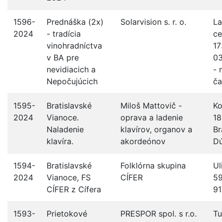
1596-
Prednáška (2x)
Solarvision s. r. o.
L
2024
- tradícia
ce
vinohradníctva
17
v BA pre
03
nevidiacich a
- 
Nepočujúcich
ča
1595-
Bratislavské
Miloš Mattovič -
Ko
2024
Vianoce.
oprava a ladenie
18
Naladenie
klavírov, organov a
Br
klavíra.
akordeónov
D
1594-
Bratislavské
Folklórna skupina
Ul
2024
Vianoce, FS
CÍFER
59
CÍFER z Cífera
91
1593-
Prietokové
PRESPOR spol. s r.o.
Tu