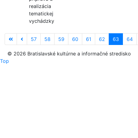
realizácia
tematickej
vychádzky
57
58
59
60
61
62
63
64
© 2026 Bratislavské kultúrne a informačné stredisko
Top