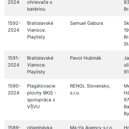
2024
ohrievače s
83
batériou
Br
1592-
Bratislavské
Samuel Gabura
Sk
2024
Vianoce.
19
Playlisty
Br
St
1591-
Bratislavské
Pavol Hubinák
J
2024
Vianoce.
ul
Playlisty
91
1590-
Plagátovacie
RENGL Slovensko,
M
2024
plochy BKIS -
s.r.o.
Há
spolupráca s
97
VŠVU
Ba
By
1589-
objednávka
Ma-Ya Agency s.r.o.
Ho