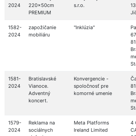
2024
220x50cm
s.r.o.
13
PREMIUM
Ji
1582-
zapožičanie
"Inklúzia"
Pa
2024
mobiliáru
67
81
Br
me
St
1581-
Bratislavské
Konvergencie -
Ča
2024
Vianoce.
spoločnosť pre
81
Adventný
komorné umenie
Br
koncert.
me
St
1579-
Reklama na
Meta Platforms
4
2024
sociálnych
Ireland Limited
C