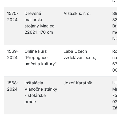
D
1570-
Drevené
Alza.sk s. r. o.
Sl
2024
maliarske
83
stojany Maaleo
Br
22621, 170 cm
me
N
1569-
Online kurz
Laba Czech
R
2024
"Propagace
vzdělávání s.r.o.,
ná
umění a kultury"
67
00
1568-
Inštalácia
Jozef Karatník
Ul
2024
Vianočné stánky
M
- stolárske
75
práce
0
Z