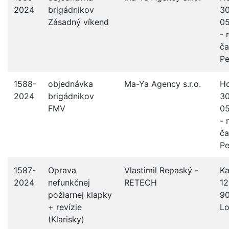
2024
brigádnikov
30
Zásadný víkend
05
- 
ča
Pe
1588-
objednávka
Ma-Ya Agency s.r.o.
Ho
2024
brigádnikov
30
FMV
05
- 
ča
Pe
1587-
Oprava
Vlastimil Repaský -
Ka
2024
nefunkčnej
RETECH
12
požiarnej klapky
9
+ revízie
Lo
(Klarisky)