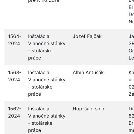
pre Kino Zora
8
Br
De
No
1564-
Inštalácia
Jozef Fajčák
Ja
2024
Vianočné stánky
39
- stolárske
Or
práce
Le
1563-
Inštalácia
Albín Antušák
K
2024
Vianočné stánky
ul
- stolárske
0
práce
Z
1562-
Inštalácia
Hop-šup, s.r.o.
Dr
2024
Vianočné stánky
82
- stolárske
Br
práce
me