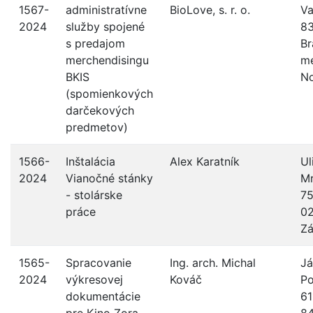
1567-
administratívne
BioLove, s. r. o.
Va
2024
služby spojené
83
s predajom
Br
merchendisingu
me
BKIS
N
(spomienkových
darčekových
predmetov)
1566-
Inštalácia
Alex Karatník
Ul
2024
Vianočné stánky
M
- stolárske
75
práce
0
Z
1565-
Spracovanie
Ing. arch. Michal
Já
2024
výkresovej
Kováč
Po
dokumentácie
61