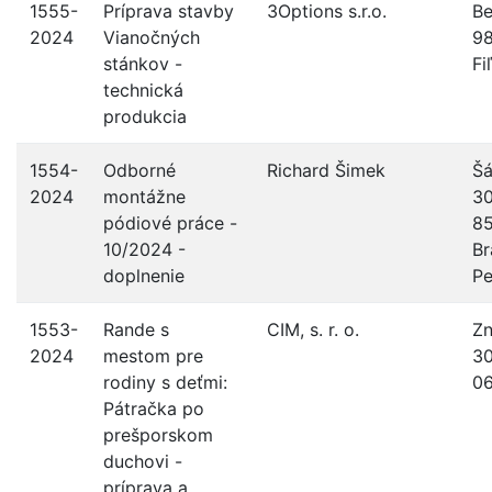
1555-
Príprava stavby
3Options s.r.o.
Be
2024
Vianočných
98
stánkov -
Fi
technická
produkcia
1554-
Odborné
Richard Šimek
Šá
2024
montážne
30
pódiové práce -
8
10/2024 -
Br
doplnenie
Pe
1553-
Rande s
CIM, s. r. o.
Zn
2024
mestom pre
30
rodiny s deťmi:
06
Pátračka po
prešporskom
duchovi -
príprava a