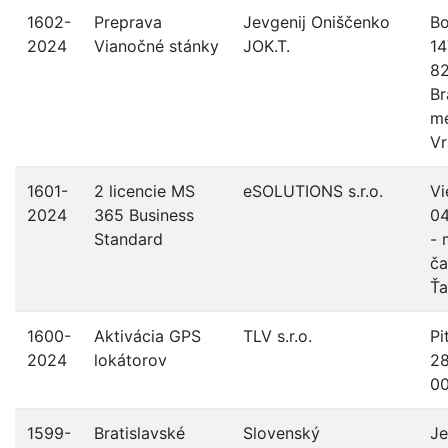
1602-
Preprava
Jevgenij Oniščenko
Bo
2024
Vianočné stánky
JOK.T.
14
8
Br
me
Vr
1601-
2 licencie MS
eSOLUTIONS s.r.o.
Vi
2024
365 Business
04
Standard
- 
ča
Ť
1600-
Aktivácia GPS
TLV s.r.o.
Pi
2024
lokátorov
28
00
1599-
Bratislavské
Slovenský
Je