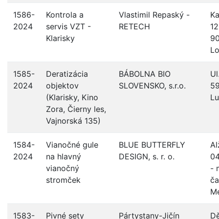
1586-
Kontrola a
Vlastimil Repaský -
Ka
2024
servis VZT -
RETECH
12
Klarisky
9
Lo
1585-
Deratizácia
BÁBOLNA BIO
Ul
2024
objektov
SLOVENSKO, s.r.o.
59
(Klarisky, Kino
Lu
Zora, Čierny les,
Vajnorská 135)
1584-
Vianočné gule
BLUE BUTTERFLY
Al
2024
na hlavný
DESIGN, s. r. o.
04
vianočný
- 
stromček
ča
M
1583-
Pivné sety
Pártystany-Jičín
Dě