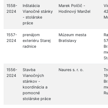
1558-
Inštalácia
Marek Polčič -
Vi
2024
Vianočné stánky
Hodinový Manžel
42
- stolárske
M
práce
1557-
prenájom
Múzeum mesta
Ra
2024
exteriéru Starej
Bratislavy
57
radnice
Br
me
St
1556-
Stavba
Naures s. r. o.
Tr
2024
Vianočných
19
stánkov -
Br
koordinácia a
me
pomocné
Ru
stolárske práce