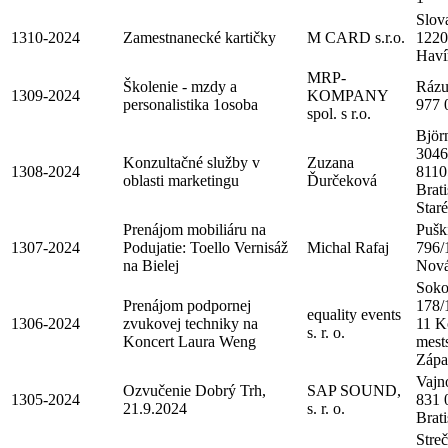
Slov
1310-2024
Zamestnanecké kartičky
M CARD s.r.o.
1220
Haví
MRP-
Školenie - mzdy a
Rázu
1309-2024
KOMPANY
personalistika 1osoba
977 
spol. s r.o.
Björ
3046
Konzultačné služby v
Zuzana
1308-2024
8110
oblasti marketingu
Ďurčeková
Brati
Star
Prenájom mobiliáru na
Pušk
1307-2024
Podujatie: Toello Vernisáž
Michal Rafaj
796/
na Bielej
Nová
Soko
Prenájom podpornej
178/
equality events
1306-2024
zvukovej techniky na
11 K
s. r. o.
Koncert Laura Weng
mest
Zápa
Vajn
Ozvučenie Dobrý Trh,
SAP SOUND,
1305-2024
831 
21.9.2024
s. r. o.
Brati
Stre