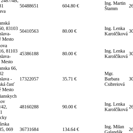
 2487/4B,
Ing. Martin
31
50488651
604.80 €
2
Štamm
ava
anská
60, 83103
Ing. Lenka
50410563
80.00 €
3
slava-
Karolčíková
 Mesto
ova
16, 81103
Ing. Lenka
45386188
80.00 €
3
slava-
Karolčíková
é Mesto
anska 66,
02
Mgr.
slava -
17322057
35.71 €
Barbara
3
ská časť
Csibreiová
 Mesto
ianskych
nov
Ing. Lenka
/42,
48160288
90.00 €
2
Karolčíková
1
cky
árska
Ing. Milan
85, 069
36731684
134.64 €
2
Galandák