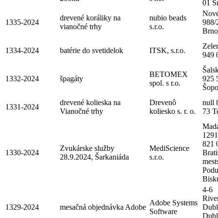
01 S
Nové
drevené koráliky na
nubio beads
1335-2024
988/
vianočné trhy
s.r.o.
Brno
Zele
1334-2024
batérie do svetidelok
ITSK, s.r.o.
949 
Šalsk
BETOMEX
1332-2024
špagáty
925 
spol. s r.o.
Šopo
drevené kolieska na
Drevenô
null 
1331-2024
Vianočné trhy
koliesko s. r. o.
73 Te
Mad
1291
821 
Zvukárske služby
MediScience
1330-2024
Brati
28.9.2024, Šarkaniáda
s.r.o.
mest
Podu
Bisk
4-6
Rive
Adobe Systems
1329-2024
mesačná objednávka Adobe
Dubl
Software
Dubl