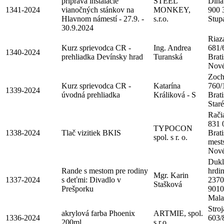
príprava inštalácie
STEEL
Dlhá
1341-2024
vianočných stánkov na
MONKEY,
900 
Hlavnom námestí - 27.9. -
s.r.o.
Stup
30.9.2024
Riaz
Kurz sprievodca CR -
Ing. Andrea
681/
1340-2024
prehliadka Devínsky hrad
Turanská
Brati
Nové
Zoch
Kurz sprievodca CR -
Katarína
760/
1339-2024
úvodná prehliadka
Králiková - S
Brati
Star
Rači
831 
TYPOCON
1338-2024
Tlač vizitiek BKIS
Brati
spol. s r. o.
mest
Nové
Dukl
Rande s mestom pre rodiny
hrdi
Mgr. Karin
1337-2024
s deťmi: Divadlo v
2370
Stašková
Prešporku
9010
Mala
Stroj
akrylová farba Phoenix
ARTMIE, spol.
1336-2024
603/
200ml
s r.o.