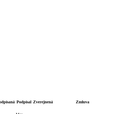
odpísaná
Podpísal
Zverejnená
Zmluva