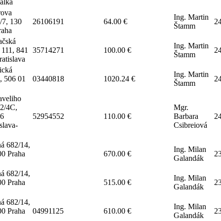
žalka
rova
Ing. Martin
/7, 130
26106191
64.00 €
2
Štamm
raha
čská
Ing. Martin
 111, 841
35714271
100.00 €
2
Štamm
atislava
ická
Ing. Martin
, 506 01
03440818
1020.24 €
2
Štamm
aveliho
2/4C,
Mgr.
6
52954552
110.00 €
Barbara
2
slava-
Csibreiová
á 682/14,
Ing. Milan
00 Praha
670.00 €
2
Galandák
á 682/14,
Ing. Milan
00 Praha
515.00 €
2
Galandák
á 682/14,
Ing. Milan
00 Praha
04991125
610.00 €
2
Galandák