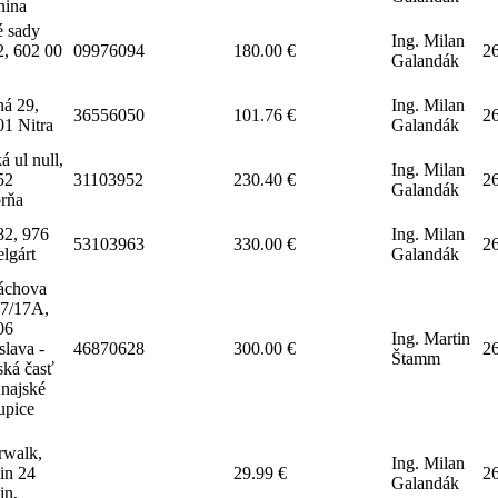
nina
 sady
Ing. Milan
2, 602 00
09976094
180.00 €
2
Galandák
ná 29,
Ing. Milan
36556050
101.76 €
2
01 Nitra
Galandák
á ul null,
Ing. Milan
52
31103952
230.40 €
2
Galandák
rňa
82, 976
Ing. Milan
53103963
330.00 €
2
lgárt
Galandák
áchova
7/17A,
06
Ing. Martin
slava -
46870628
300.00 €
2
Štamm
ská časť
najské
upice
rwalk,
Ing. Milan
in 24
29.99 €
2
Galandák
in,