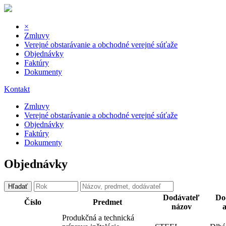
×
Zmluvy
Verejné obstarávanie a obchodné verejné súťaže
Objednávky
Faktúry
Dokumenty
Kontakt
Zmluvy
Verejné obstarávanie a obchodné verejné súťaže
Objednávky
Faktúry
Dokumenty
Objednávky
Hľadať
Dodávateľ
Do
Číslo
Predmet
názov
a
Produkčná a technická