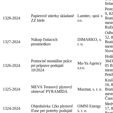
Irela
Pest
9, 8
Papierové utierky skladané
Lamitec, spol. s
1328-2024
Brati
ZZ biele
r.o.
mest
Ruži
Odbo
52, 
Nákup čistiacich
DIMARKO, s.
1327-2024
Brati
prostriedkov
r. o.
mest
Nové
Holí
Pomocné montážne práce
3043
Ma-Ya Agency
1326-2024
pri príprave podujatí
05 Br
s.r.o.
10/2024
mest
Petr
Kruš
16, 
MEVA Terasový plynový
1325-2024
Maxmat, s. r. o.
Brati
ohrievač PYRAMÍDA
mest
Čun
Med
Objednávka 12ks plynové
OMNI Energy
1324-2024
17, 
fľase pre potreby podujatí
s. r. o.
Brati