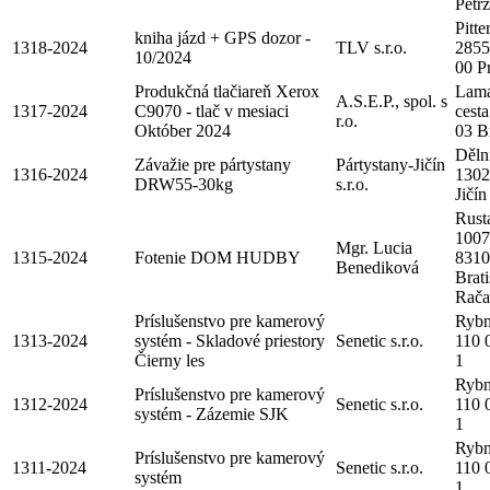
Petr
Pitte
kniha jázd + GPS dozor -
1318-2024
TLV s.r.o.
2855
10/2024
00 P
Produkčná tlačiareň Xerox
Lama
A.S.E.P., spol. s
1317-2024
C9070 - tlač v mesiaci
cesta
r.o.
Október 2024
03 Br
Děln
Závažie pre pártystany
Pártystany-Jičín
1316-2024
1302
DRW55-30kg
s.r.o.
Jičín
Rust
1007
Mgr. Lucia
1315-2024
Fotenie DOM HUDBY
8310
Benediková
Brati
Rača
Príslušenstvo pre kamerový
Rybn
1313-2024
systém - Skladové priestory
Senetic s.r.o.
110 
Čierny les
1
Rybn
Príslušenstvo pre kamerový
1312-2024
Senetic s.r.o.
110 
systém - Zázemie SJK
1
Rybn
Príslušenstvo pre kamerový
1311-2024
Senetic s.r.o.
110 
systém
1