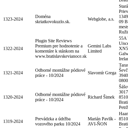
Stará
Prie
Doména
1349
1323-2024
Webglobe, a.s.
skriatkovokuzlo.sk.
09 Br
mest
Ruži
55A 
Plugin Site Reviews
Uisc
Premium pre hodnotenie a
Gemini Labs
1322-2024
XN5
komentáre k stánkom na
Limited
Galw
www.bratislavskevianoce.sk
Irela
Tara
Odborné montážne pódiové
Ševč
1321-2024
Slavomír Grega
práce - 10/2024
3940
0800
Šášo
3017
Odborné montážne pódiové
1320-2024
Richard Šimek
8510
práce - 10/2024
Brati
Petr
Haan
Prevádzka a údržba
Marián Pavlík -
8510
1319-2024
vozového parku 10/2024
AVI-ŇON
Brati