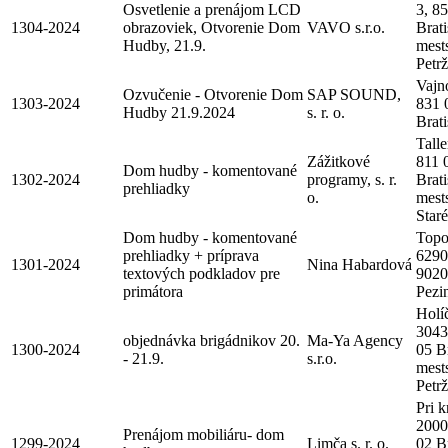
Osvetlenie a prenájom LCD
3, 8
1304-2024
obrazoviek, Otvorenie Dom
VAVO s.r.o.
Brati
Hudby, 21.9.
mest
Petr
Vajn
Ozvučenie - Otvorenie Dom
SAP SOUND,
1303-2024
831 
Hudby 21.9.2024
s. r. o.
Brati
Talle
Zážitkové
811 
Dom hudby - komentované
1302-2024
programy, s. r.
Brati
prehliadky
o.
mest
Star
Dom hudby - komentované
Topo
prehliadky + príprava
6290
1301-2024
Nina Habardová
textových podkladov pre
9020
primátora
Pezi
Holí
3043
objednávka brigádnikov 20.
Ma-Ya Agency
1300-2024
05 Br
- 21.9.
s.r.o.
mest
Petr
Pri k
2000
Prenájom mobiliáru- dom
1299-2024
Limča s. r. o.
02 Br