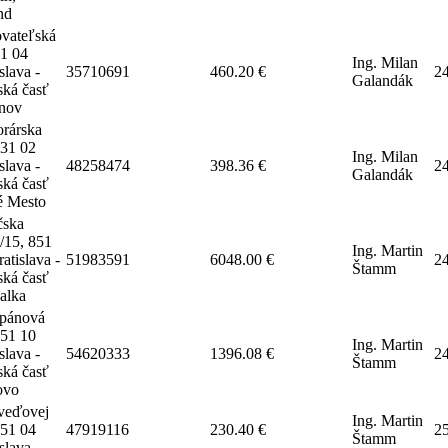
nd
ovateľská
21 04
Ing. Milan
slava -
35710691
460.20 €
2
Galandák
ská časť
nov
rárska
831 02
Ing. Milan
slava -
48258474
398.36 €
2
Galandák
ská časť
 Mesto
čska
/15, 851
Ing. Martin
atislava -
51983591
6048.00 €
2
Štamm
ská časť
žalka
pánová
851 10
Ing. Martin
slava -
54620333
1396.08 €
2
Štamm
ská časť
ovo
veďovej
Ing. Martin
851 04
47919116
230.40 €
2
Štamm
slava