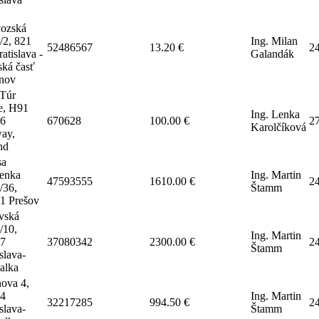
vozská
/2, 821
Ing. Milan
52486567
13.20 €
2
atislava -
Galandák
ská časť
nov
Túr
e, H91
Ing. Lenka
6
670628
100.00 €
2
Karolčíková
ay,
nd
sa
enka
Ing. Martin
47593555
1610.00 €
2
/36,
Štamm
1 Prešov
vská
/10,
Ing. Martin
7
37080342
2300.00 €
2
Štamm
slava-
žalka
ova 4,
4
Ing. Martin
32217285
994.50 €
2
slava-
Štamm