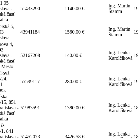
51 05
Ing. Martin
slava -
51433290
1140.00 €
1
Štamm
ská časť
žalka
orská 5,
Ing. Martin
03
43941184
1560.00 €
1
Štamm
slava
rova 4,
02
Ing. Lenka
slava -
52167208
140.00 €
1
Karolčíková
ská časť
é Mesto
ľová
/24,
Ing. Lenka
55599117
280.00 €
1
1
Karolčíková
nok
čska
/15, 851
Ing. Lenka
atislava -
51983591
1380.00 €
1
Karolčíková
ská časť
žalka
ríži
/1, 841
Ing. Lenka
atislava -
51452073
3426.58 €
1