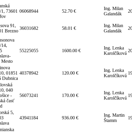
anská
Ing. Milan
/1, 73601
06068944
52.70 €
2
Galandák
řov
sova 91,
Ing. Milan
36031682
58.01 €
2
01 Brezno
Galandák
nsonova
/14,
Ing. Lenka
5
55225055
1600.00 €
2
Karolčíková
slava-
é Mesto
inova
Ing. Lenka
10, 01851
40378942
120.00 €
1
Karolčíková
 Dubnica
lovská
10, 040
Ing. Lenka
ošice -
56073241
170.00 €
1
Karolčíková
ská časť
d
orská 5,
Ing. Martin
03
43941184
936.00 €
1
Štamm
slava
čnianska