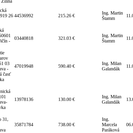
 Žilina
ická
Ing. Martin
 919 26
44536992
215.26 €
11.
Štamm
ká
50601
Ing. Martin
03440818
321.03 €
11.
ičín -
Štamm
tie
iarov
51 03
Ing. Milan
47019948
590.40 €
11.
ava -
Galandák
á časť
lka
nická
101
Ing. Milan
13978136
130.00 €
13.
ava-
Galandák
vka
 31,
Ing.
35871784
738.00 €
Marcela
06.
lava
Paráková