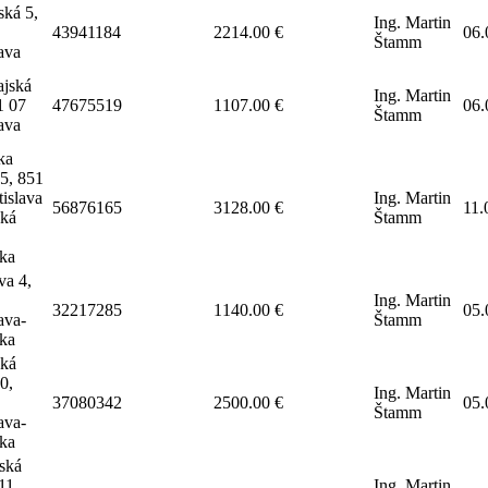
ská 5,
Ing. Martin
43941184
2214.00 €
06.
Štamm
lava
jská
Ing. Martin
1 07
47675519
1107.00 €
06.
Štamm
lava
ka
5, 851
tislava
Ing. Martin
56876165
3128.00 €
11.
ská
Štamm
lka
a 4,
Ing. Martin
32217285
1140.00 €
05.
ava-
Štamm
lka
ská
0,
Ing. Martin
37080342
2500.00 €
05.
Štamm
ava-
lka
ská
11,
Ing. Martin