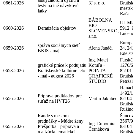
analyzátorom dychu a
0661-2026
3J s. r. o.
Bratisl
testy na iné návykové
mestsk
látky
Rača
BÁBOLNA
Ul. Mi
BIO
0660-2026
Deratizácia objektov
5912, 
SLOVENSKO,
Lučen
s.r.o.
Europa
správa sociálnych sietí
0659-2026
Alena Janáči
24, 24
BKIS - máj
Edelsta
Ing. Matej
Farské
grafické práce k podujatiu
Kotuľa -
1270/6
0658-2026
Bratislavské kultúrne leto
POINTA
85101
- máj - august 2026
GRAFICKÉ
Bratisl
ŠTÚDIO
Petrža
Hanác
1492/1
Príprava podkladov pre
0656-2026
Martin Jakubec
82104
súťaž na HVT26
Bratisl
Ružin
Rande s mestom
Šanco
prednášky - Múdre ženy
3567/9
Ing. Ľubomíra
0655-2026
Prešporka - príprava a
83104
Černáková
realizácia tematickej
Bratisl