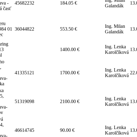
Ing. Milan
ava -
45682232
184.05 €
13.
Galandák
á časť
eru
Ing. Milan
984 01
36044822
553.50 €
13.
Galandák
ec
ring
Ing. Lenka
13
1400.00 €
13.
Karolčíková
l
ho
,
Ing. Lenka
41335121
1700.00 €
22.
Karolčíková
ava-
lka
ka
5,
Ing. Lenka
51319098
2100.00 €
13.
Karolčíková
ava-
ov
vá
4,
Ing. Lenka
46614745
90.00 €
13.
Karolčíková
ava-