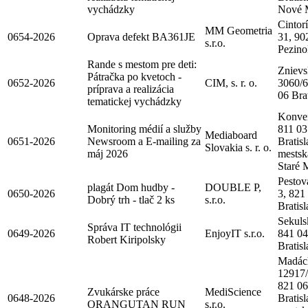
vychádzky
Nové 
Cintor
MM Geometria
0654-2026
Oprava defekt BA361JE
31, 90
s.r.o.
Pezino
Rande s mestom pre deti:
Znievs
Pátračka po kvetoch -
0652-2026
CIM, s. r. o.
3060/6
príprava a realizácia
06 Bra
tematickej vychádzky
Konven
Monitoring médií a služby
811 03
Mediaboard
0651-2026
Newsroom a E-mailing za
Bratisl
Slovakia s. r. o.
máj 2026
mestsk
Staré 
Pestov
plagát Dom hudby -
DOUBLE P,
0650-2026
3, 821
Dobrý trh - tlač 2 ks
s.r.o.
Bratis
Sekuls
Správa IT technológii
0649-2026
EnjoyIT s.r.o.
841 04
Robert Kiripolsky
Bratis
Madác
12917
821 06
Zvukárske práce
MediScience
0648-2026
Bratisl
ORANGUTAN RUN
s.r.o.