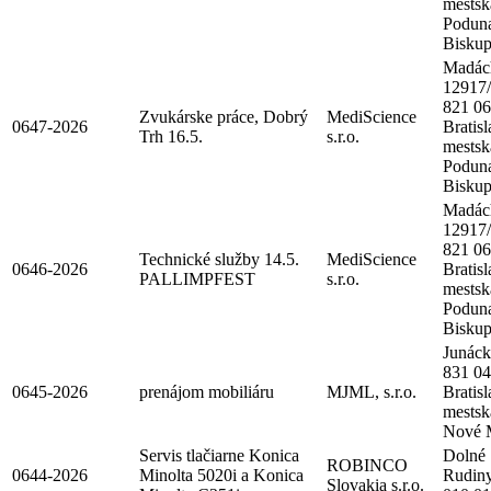
mestsk
Poduna
Biskup
Madác
12917
821 06
Zvukárske práce, Dobrý
MediScience
0647-2026
Bratisl
Trh 16.5.
s.r.o.
mestsk
Poduna
Biskup
Madác
12917
821 06
Technické služby 14.5.
MediScience
0646-2026
Bratisl
PALLIMPFEST
s.r.o.
mestsk
Poduna
Biskup
Junáck
831 04
0645-2026
prenájom mobiliáru
MJML, s.r.o.
Bratisl
mestsk
Nové 
Servis tlačiarne Konica
Dolné
ROBINCO
0644-2026
Minolta 5020i a Konica
Rudiny
Slovakia s.r.o.