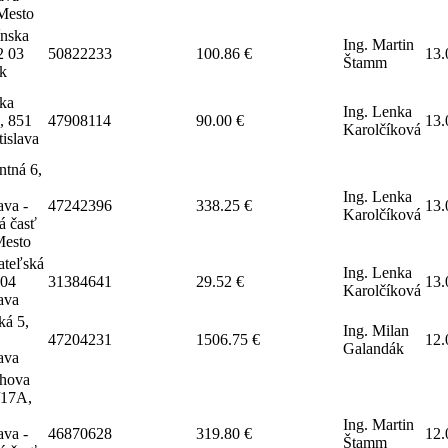
Mesto
ínska
Ing. Martin
2 03
50822233
100.86 €
13.
Štamm
k
ka
Ing. Lenka
, 851
47908114
90.00 €
13.
Karolčíková
tislava
tná 6,
Ing. Lenka
ava -
47242396
338.25 €
13.
Karolčíková
á časť
Mesto
ateľská
Ing. Lenka
 04
31384641
29.52 €
13.
Karolčíková
lava
ká 5,
Ing. Milan
47204231
1506.75 €
12.
Galandák
lava
hova
/17A,
Ing. Martin
ava -
46870628
319.80 €
12.
Štamm