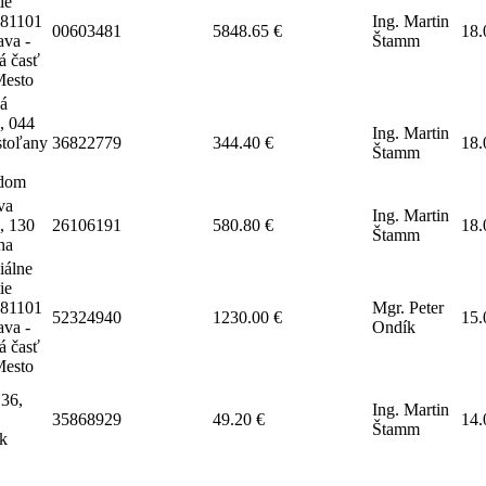
ie
 81101
Ing. Martin
00603481
5848.65 €
18.
ava -
Štamm
á časť
Mesto
há
, 044
Ing. Martin
toľany
36822779
344.40 €
18.
Štamm
dom
va
Ing. Martin
, 130
26106191
580.80 €
18.
Štamm
ha
iálne
ie
 81101
Mgr. Peter
52324940
1230.00 €
15.
ava -
Ondík
á časť
Mesto
36,
Ing. Martin
35868929
49.20 €
14.
Štamm
k