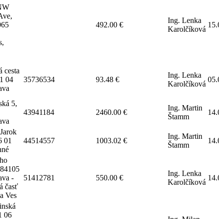
 NW
Ave,
Ing. Lenka
065
492.00 €
15.
Karolčíková
s,
á cesta
Ing. Lenka
1 04
35736534
93.48 €
05.
Karolčíková
lava
ská 5,
Ing. Martin
43941184
2460.00 €
14.
Štamm
lava
Jarok
Ing. Martin
6 01
44514557
1003.02 €
14.
Štamm
nné
ho
 84105
Ing. Lenka
ava -
51412781
550.00 €
14.
Karolčíková
á časť
a Ves
inská
1 06