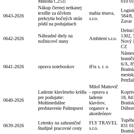
Minolta C251i
010 01
Nákup čiernej netkanej
Logist
textílie za účelom
mabia trnava,
0643-2026
584/8,
prekrytia bočných strán
s.r.o.
Zavar
pódií na podujatiach
Delnic
Náhradné diely na
1302, 
0642-2026
Ambitent s.r.o.
nožnicové stany
Nový J
CZ
Námes
hranič
6/A, 8
0641-2026
oprava notebookov
iFix s. r. o.
Bratisl
mestsk
Petrža
Miloš Mattovič
Ladenie klavírneho krídla
- oprava a
Kopriv
pre podujatie:
ladenie
18, 84
0640-2026
Multimediálne
klavírov,
Bratisl
predstavenie Palimpsest
organov a
Dúbra
akordeónov
Tupého
Letenky na zahraničné
FLY TRAVEL
0639-2026
831 01
študijné pracovné cesty
s.r.o.
Bratis