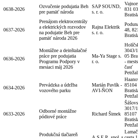
Vajnor
Ozvučenie podujatia Beh
SAP SOUND,
0638-2026
831 03
pre pamäť národa
s. r. o.
Bratis
Prenájom elektrocentrály
Poduna
a elektrických rozvodov
Rajna Elektrik
0637-2026
48, 82
na podujatie Beh pre
s. r. o.
Bratis
pamäť národa 2026
Holíčs
Montážne a deinštalačné
3043/1
práce pre podujatia
Ma-Ya Stage s.
05 Bra
0636-2026
Programu Podpory v
r. o.
- mest
mesiaci máj 2026
časť
Petrža
Haanov
Prevádzka a údržba
Marián Pavlík -
85104
0634-2026
vozového parku
AVI-ŇON
Bratisl
Petrža
Šášov
3017/1
Odborné montážne
0633-2026
Richard Šimek
85107
pódiové práce
Bratisl
Petrža
Lamač
Produkčná tlačiareň
A.S.E.P., spol. s
cesta 1