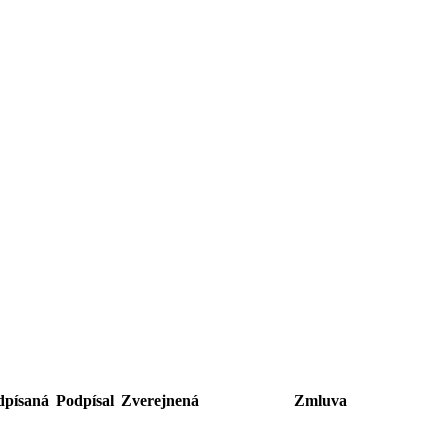
dpísaná
Podpísal
Zverejnená
Zmluva