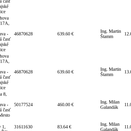
á časť
jské
ice
hova
/17A,
Ing. Martin
ava -
46870628
639.60 €
12.
Štamm
á časť
jské
ice
hova
/17A,
Ing. Martin
ava -
46870628
639.60 €
13.
Štamm
á časť
jské
ice
a 8,
Ing. Milan
ava -
50177524
460.00 €
11.
Galandák
á časť
Mesto
Ing. Milan
 1,
31611630
83.64 €
11.
Galandák