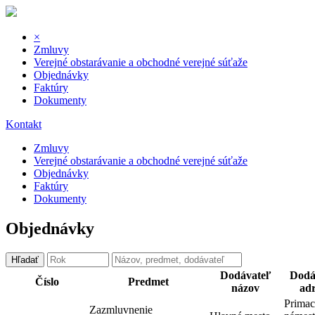
×
Zmluvy
Verejné obstarávanie a obchodné verejné súťaže
Objednávky
Faktúry
Dokumenty
Kontakt
Zmluvy
Verejné obstarávanie a obchodné verejné súťaže
Objednávky
Faktúry
Dokumenty
Objednávky
Hľadať
Dodávateľ
Dodá
Číslo
Predmet
názov
adr
Primac
Zazmluvnenie