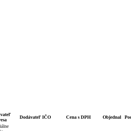
vateľ
Dodávateľ IČO
Cena s DPH
Objednal
Po
esa
iálne