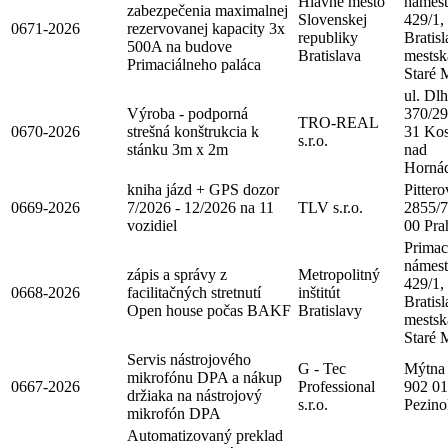
Hlavné mesto
námest
zabezpečenia maximalnej
Slovenskej
429/1,
0671-2026
rezervovanej kapacity 3x
republiky
Bratisl
500A na budove
Bratislava
mestsk
Primaciálneho paláca
Staré 
ul. Dl
Výroba - podporná
370/29
TRO-REAL
0670-2026
strešná konštrukcia k
31 Kos
s.r.o.
stánku 3m x 2m
nad
Horná
kniha jázd + GPS dozor
Pittero
0669-2026
7/2026 - 12/2026 na 11
TLV s.r.o.
2855/7
vozidiel
00 Pra
Primac
námest
zápis a správy z
Metropolitný
429/1,
0668-2026
facilitačných stretnutí
inštitút
Bratisl
Open house počas BAKF
Bratislavy
mestsk
Staré 
Servis nástrojového
G - Tec
Mýtna 
mikrofónu DPA a nákup
0667-2026
Professional
902 01
držiaka na nástrojový
s.r.o.
Pezino
mikrofón DPA
Automatizovaný preklad