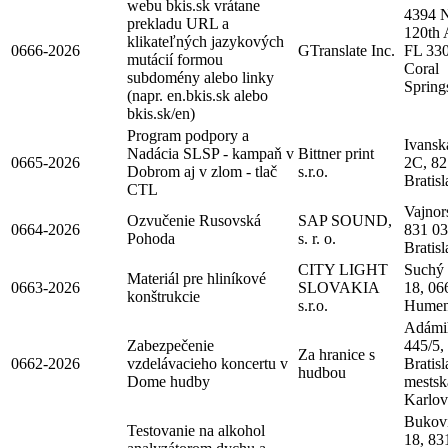
webu bkis.sk vrátane
4394
prekladu URL a
120th 
klikateľných jazykových
0666-2026
GTranslate Inc.
FL 33
mutácií formou
Coral
subdomény alebo linky
Spring
(napr. en.bkis.sk alebo
bkis.sk/en)
Program podpory a
Ivansk
Nadácia SLSP - kampaň v
Bittner print
0665-2026
2C, 82
Dobrom aj v zlom - tlač
s.r.o.
Bratis
CTL
Vajnor
Ozvučenie Rusovská
SAP SOUND,
0664-2026
831 03
Pohoda
s. r. o.
Bratis
CITY LIGHT
Suchý 
Materiál pre hliníkové
0663-2026
SLOVAKIA
18, 06
konštrukcie
s.r.o.
Hume
Adámi
Zabezpečenie
445/5,
Za hranice s
0662-2026
vzdelávacieho koncertu v
Bratisl
hudbou
Dome hudby
mestsk
Karlov
Bukov
Testovanie na alkohol
18, 83