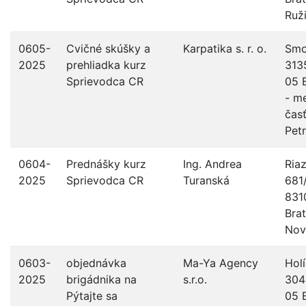
Ruž
0605-
Cvičné skúšky a
Karpatika s. r. o.
Smo
2025
prehliadka kurz
313
Sprievodca CR
05 B
- m
čas
Pet
0604-
Prednášky kurz
Ing. Andrea
Ria
2025
Sprievodca CR
Turanská
681
831
Brat
Nov
0603-
objednávka
Ma-Ya Agency
Hol
2025
brigádnika na
s.r.o.
304
Pýtajte sa
05 B