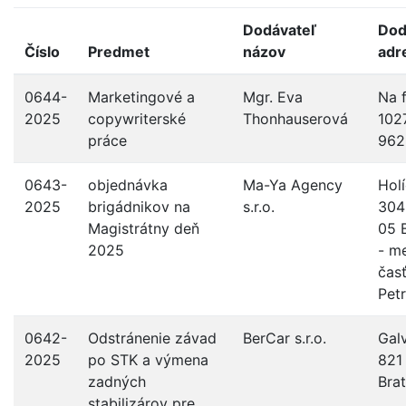
Dodávateľ
Dod
Číslo
Predmet
názov
adr
0644-
Marketingové a
Mgr. Eva
Na 
2025
copywriterské
Thonhauserová
102
práce
962
0643-
objednávka
Ma-Ya Agency
Hol
2025
brigádnikov na
s.r.o.
304
Magistrátny deň
05 B
2025
- m
čas
Pet
0642-
Odstránenie závad
BerCar s.r.o.
Galv
2025
po STK a výmena
821
zadných
Brat
stabilizárov pre