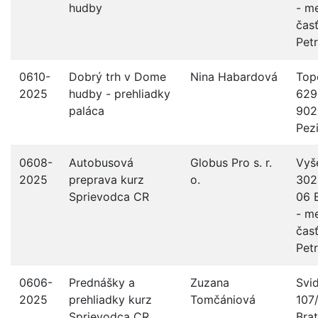
hudby
- m
čas
Pet
0610-
Dobrý trh v Dome
Nina Habardová
Top
2025
hudby - prehliadky
629
paláca
902
Pez
0608-
Autobusová
Globus Pro s. r.
Vyš
2025
preprava kurz
o.
302
Sprievodca CR
06 B
- m
čas
Pet
0606-
Prednášky a
Zuzana
Svi
2025
prehliadky kurz
Tomčániová
107
Sprievodca CR
Brat