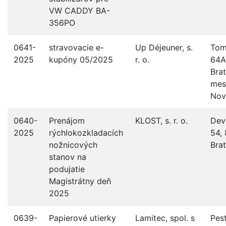
VW CADDY BA-
356PO
0641-
stravovacie e-
Up Déjeuner, s.
Tom
2025
kupóny 05/2025
r. o.
64A
Brat
mes
Nov
0640-
Prenájom
KLOST, s. r. o.
Dev
2025
rýchlokozkladacích
54,
nožnicových
Brat
stanov na
podujatie
Magistrátny deň
2025
0639-
Papierové utierky
Lamitec, spol. s
Pes