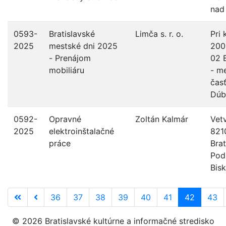
nad
0593-
Bratislavské
Limča s. r. o.
Pri 
2025
mestské dni 2025
200
- Prenájom
02 B
mobiliáru
- m
čas
Dúb
0592-
Opravné
Zoltán Kalmár
Vet
2025
elektroinštalačné
821
práce
Brat
Pod
Bis
36
37
38
39
40
41
42
43
© 2026 Bratislavské kultúrne a informačné stredisko