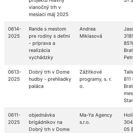
projektu Hlavný
31 
vianočný trh v
mesiaci máj 2025
0614-
Rande s mestom
Andrea
Jas
2025
pre rodiny s deťmi
Miklasová
318
- príprava a
851
realizácia
Brat
vychádzky
Pet
0613-
Dobrý trh v Dome
Zážitkové
Tall
2025
hudby - prehliadky
programy, s. r.
811
paláca
o.
Brat
mes
Sta
0611-
objednávka
Ma-Ya Agency
Hol
2025
brigádnikov na
s.r.o.
304
Dobrý trh v Dome
05 B