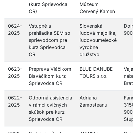
(kurz Sprievodca
Múzeum
CR)
Červený Kameň
0624-
Vstupné a
Slovenská
Dol
2025
prehliadka SĽM so
ľudová majolika,
900
sprievodcom pre
ľudovoumelecké
kurz Sprievodca
výrobné
CR
družstvo
0623-
Preprava Vláčikom
BLUE DANUBE
Vaj
2025
Blaváčikom kurz
TOURS s.r.o.
nábr
Sprievodca CR
Brat
0622-
Odborná asistencia
Adriana
Fán
2025
v rámci cvičných
Zamosteanu
315
skúšok pre kurz
900
Sprievodca CR.
Stu