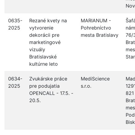
Nov
0635-
Rezané kvety na
MARIANUM -
Šaf
2025
vytvorenie
Pohrebníctvo
nám
dekorácii pre
mesta Bratislavy
76/
marketingové
Brat
vizuály
mes
Bratislavské
Sta
kultúrne leto
0634-
Zvukárske práce
MediScience
Mad
2025
pre podujatia
s.r.o.
129
OPENCALL - 17.5. -
821
20.5.
Brat
mes
Pod
Bis