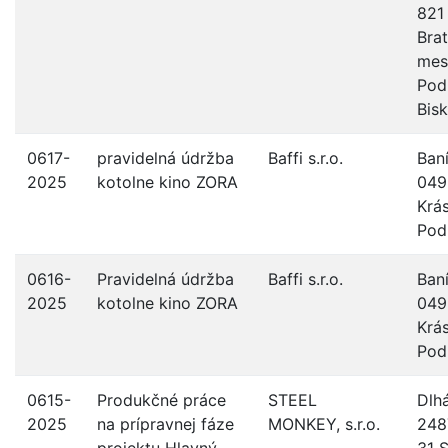
821
Brat
mes
Pod
Bis
0617-
pravidelná údržba
Baffi s.r.o.
Ban
2025
kotolne kino ZORA
049
Krá
Pod
0616-
Pravidelná údržba
Baffi s.r.o.
Ban
2025
kotolne kino ZORA
049
Krá
Pod
0615-
Produkčné práce
STEEL
Dlh
2025
na prípravnej fáze
MONKEY, s.r.o.
248