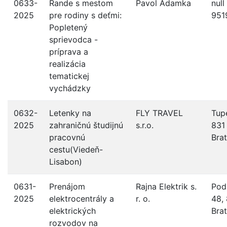
0633-
Rande s mestom
Pavol Adamka
null
2025
pre rodiny s deťmi:
951
Popletený
sprievodca -
príprava a
realizácia
tematickej
vychádzky
0632-
Letenky na
FLY TRAVEL
Tup
2025
zahraničnú študijnú
s.r.o.
831
pracovnú
Brat
cestu(Viedeň-
Lisabon)
0631-
Prenájom
Rajna Elektrik s.
Pod
2025
elektrocentrály a
r. o.
48,
elektrických
Brat
rozvodov na