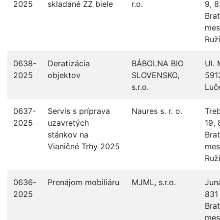
2025
skladané ZZ biele
r.o.
9, 
Brat
mes
Ruž
0638-
Deratizácia
BÁBOLNA BIO
Ul. 
2025
objektov
SLOVENSKO,
591
s.r.o.
Luč
0637-
Servis s príprava
Naures s. r. o.
Tre
2025
uzavretých
19, 
stánkov na
Brat
Vianičné Trhy 2025
mes
Ruž
0636-
Prenájom mobiliáru
MJML, s.r.o.
Jun
2025
831
Brat
mes