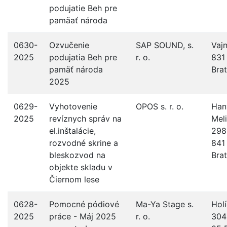
podujatie Beh pre
pamäať národa
0630-
Ozvučenie
SAP SOUND, s.
Vajn
2025
podujatia Beh pre
r. o.
831
pamäť národa
Brat
2025
0629-
Vyhotovenie
OPOS s. r. o.
Han
2025
revíznych správ na
Mel
el.inštalácie,
2989
rozvodné skrine a
841
bleskozvod na
Brat
objekte skladu v
Čiernom lese
0628-
Pomocné pódiové
Ma-Ya Stage s.
Hol
2025
práce - Máj 2025
r. o.
304