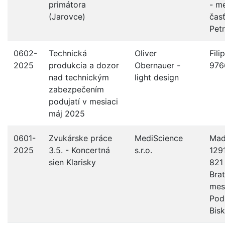
primátora
- m
(Jarovce)
čas
Pet
0602-
Technická
Oliver
Fili
2025
produkcia a dozor
Obernauer -
976
nad technickým
light design
zabezpečením
podujatí v mesiaci
máj 2025
0601-
Zvukárske práce
MediScience
Mad
2025
3.5. - Koncertná
s.r.o.
129
sien Klarisky
821
Brat
mes
Pod
Bis