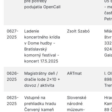
pre potreby
05 B
podujatia OpenCall
- m
čas
Pet
0627-
Ladenie
Zsolt Szabó
Mlá
2025
koncertného krídla
štvr
v Dome hudby -
332
Bratislavský
924
komorný festival -
Gal
koncert 17.5.2025
0626-
Magistrátny deň /
ARTmat
I. O
2025
dračie lode 2x10 +
898
dovoz / aktivita
Tre
0625-
Vstupné na
Slovenské
Hra
2025
prehliadku hradu
národné
Kam
Červený kameň
múzeum-
89 