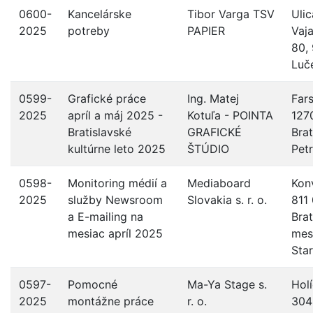
0600-
Kancelárske
Tibor Varga TSV
Ulic
2025
potreby
PAPIER
Vaj
80,
Luč
0599-
Grafické práce
Ing. Matej
Far
2025
apríl a máj 2025 -
Kotuľa - POINTA
127
Bratislavské
GRAFICKÉ
Brat
kultúrne leto 2025
ŠTÚDIO
Pet
0598-
Monitoring médií a
Mediaboard
Kon
2025
služby Newsroom
Slovakia s. r. o.
811
a E-mailing na
Brat
mesiac apríl 2025
mes
Sta
0597-
Pomocné
Ma-Ya Stage s.
Hol
2025
montážne práce
r. o.
304