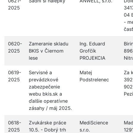
0621-
Sadni si nálepky
ANWELL, s.r.o.
Dol
2025
341
04 B
- m
čas
0620-
Zameranie skladu
Ing. Eduard
Bir
2025
BKIS v Čiernom
Grofčík
896
lese
PROJEKCIA
Nitr
0619-
Servisné a
Matej
Za 
2025
prevádzkové
Podstrelenec
392
zabezpečenie
902
webu bkis.sk a
Pez
ďalšie operatívne
zásahy / máj 2025.
0618-
Zvukárske práce
MediScience
Mad
2025
10.5. - Dobrý trh
s.r.o.
129